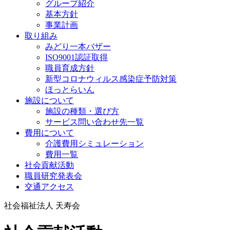
グループ紹介
基本方針
事業計画
取り組み
みどり一本バザー
ISO9001認証取得
職員育成方針
新型コロナウィルス感染症予防対策
ほっとらいん
施設について
施設の種類・選び方
サービス問い合わせ先一覧
費用について
介護費用シミュレーション
費用一覧
社会貢献活動
職員研究発表会
交通アクセス
社会福祉法人 天寿会