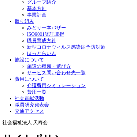
グループ紹介
基本方針
事業計画
取り組み
みどり一本バザー
ISO9001認証取得
職員育成方針
新型コロナウィルス感染症予防対策
ほっとらいん
施設について
施設の種類・選び方
サービス問い合わせ先一覧
費用について
介護費用シミュレーション
費用一覧
社会貢献活動
職員研究発表会
交通アクセス
社会福祉法人 天寿会